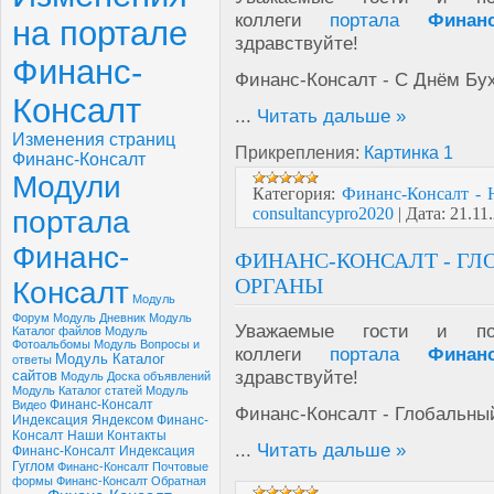
коллеги
портала
Финан
на портале
здравствуйте!
Финанс-
Финанс-Консалт - С Днём Бух
Консалт
...
Читать дальше »
Изменения страниц
Прикрепления:
Картинка 1
Финанс-Консалт
Модули
Категория:
Финанс-Консалт - 
consultancypro2020
|
Дата:
21.11
портала
Финанс-
ФИНАНС-КОНСАЛТ - ГЛ
ОРГАНЫ
Консалт
Модуль
Форум
Модуль Дневник
Модуль
Уважаемые гости и пол
Каталог файлов
Модуль
Фотоальбомы
Модуль Вопросы и
коллеги
портала
Финан
Модуль Каталог
ответы
здравствуйте!
сайтов
Модуль Доска объявлений
Модуль Каталог статей
Модуль
Финанс-Консалт
Видео
Финанс-Консалт - Глобальны
Индексация Яндексом
Финанс-
Консалт Наши Контакты
...
Читать дальше »
Финанс-Консалт Индексация
Гуглом
Финанс-Консалт Почтовые
формы
Финанс-Консалт Обратная