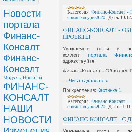
ОБЛАКО МЕТОК
Новости
Категория:
Финанс-Консалт - 
consultancypro2020
|
Дата:
10.12
портала
ФИНАНС-КОНСАЛТ - ОБ
Финанс-
ПРОЕКТЫ
Консалт
Уважаемые гости и пол
коллеги
портала
Финан
Финанс-
здравствуйте!
Консалт
Финанс-Консалт - Обновлён 
Модуль Новости
...
Читать дальше »
ФИНАНС-
Прикрепления:
Картинка 1
КОНСАЛТ
Категория:
Финанс-Консалт - 
НАШИ
consultancypro2020
|
Дата:
21.11
НОВОСТИ
ФИНАНС-КОНСАЛТ - С Д
Изменения
Уважаемые гости и пол