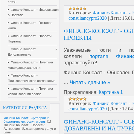
связь
Финанс-Консалт - Информация
Категория:
Финанс-Консалт - 
о Портале
consultancypro2020
|
Дата:
15.01
Финанс-Консалт - Гостевая
книга
ФИНАНС-КОНСАЛТ - ОБ
Финанс-Консалт - Новости
ПРОЕКТЫ
Портала
Уважаемые гости и пол
Финанс-Консалт -
Дополнительно
коллеги
портала
Финан
здравствуйте!
Финанс-Консалт - Политика
конфиденциальности
Финанс-Консалт - Обновлён 
Финанс-Консалт -
Пользовательское соглашение
...
Читать дальше »
Финанс-Консалт - Политика
Прикрепления:
Картинка 1
использования cookie
Категория:
Финанс-Консалт - 
КАТЕГОРИИ РАЗДЕЛА
consultancypro2020
|
Дата:
12.04
Финанс-Консалт - Аутсорсинг
ФИНАНС-КОНСАЛТ - СС
бухгалтерских услуг и цены
[1]
Финанс-Консалт - Новости:
ДОБАВЛЕНЫ И НА ТУРБО
Аутсорсинг бухгалтерских услуг и
цены.