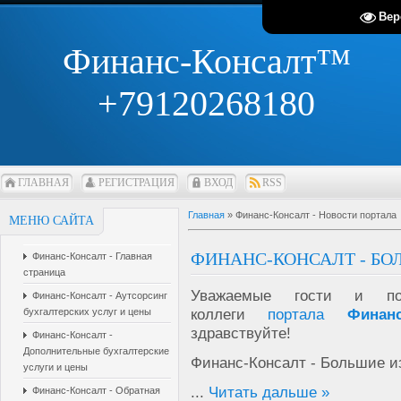
Вер
Финанс-Консалт™
+79120268180
ГЛАВНАЯ
РЕГИСТРАЦИЯ
ВХОД
RSS
Главная
»
Финанс-Консалт - Новости портала
МЕНЮ САЙТА
ФИНАНС-КОНСАЛТ - БО
Финанс-Консалт - Главная
страница
Уважаемые гости и пол
Финанс-Консалт - Аутсорсинг
коллеги
портала
Финан
бухгалтерских услуг и цены
здравствуйте!
Финанс-Консалт -
Дополнительные бухгалтерские
Финанс-Консалт - Большие из
услуги и цены
...
Читать дальше »
Финанс-Консалт - Обратная