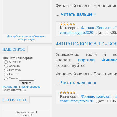
Финанс-Консалт - Небольшие
...
Читать дальше »
Категория:
Финанс-Консалт - 
consultancypro2020
|
Дата:
20.06
Для добавления необходима
авторизация
ФИНАНС-КОНСАЛТ - БО
НАШ ОПРОС
Уважаемые гости и пол
Оцените наш портал
коллеги
портала
Финан
Отлично
здравствуйте!
Хорошо
Неплохо
Финанс-Консалт - Большие из
Плохо
Ужасно
...
Читать дальше »
Результаты
|
Архив опросов
Всего ответов:
16
Категория:
Финанс-Консалт - 
СТАТИСТИКА
consultancypro2020
|
Дата:
10.06
Онлайн всего:
1
Гостей:
1