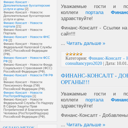
Финанс-Консалт -
Уважаемые гости и пол
Дополнительные бухгалтерские
услуги и цены
[2]
коллеги
портала
Финан
Финанс-Консалт - Новости:
Дополнительные бухгалтерские
здравствуйте!
услуги и цены.
Финанс-Консалт - Новости
портала
[21]
Финанс-Консалт - Ссылки на
Финанс-Консалт - Новости
сайт!!!
Портала.
Финанс-Консалт - Новости ФНС
РФ
[2]
...
Читать дальше »
Финанс-Консалт - Новости
Федеральной Налоговой Службы
(ФНС) Российской Федерации
(РФ).
Категория:
Финанс-Консалт - 
Финанс-Консалт - Новости ФСС
РФ
[1]
consultancypro2020
|
Дата:
10.01
Финанс-Консалт - Новости Фонда
Социального Страхования (ФСС)
Российской Федерации (РФ).
ФИНАНС-КОНСАЛТ - Д
Финанс-Консалт - Новости ПФ РФ
[1]
ОРГАНЫ!!!
Финанс-Консалт - Новости
Пенсионного Фонда (ПФ)
Российской Федерации (РФ).
Финанс-Консалт - Новости
Уважаемые гости и пол
РосПотребНадзора
[1]
коллеги
портала
Финан
Финанс-Консалт - Новости
Федеральной Службы По Надзору
здравствуйте!
В Сфере Защиты Прав
Потребителей И Благополучия
Человека (РосПотребНадзора)
Финанс-Консалт - Добавлены 
Российской Федерации (РФ).
...
Читать дальше »