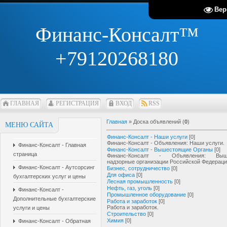
Вер
Финанс-Консалт™
+79120268180
ГЛАВНАЯ
РЕГИСТРАЦИЯ
ВХОД
RSS
Главная
»
Доска объявлений
(
0
)
МЕНЮ САЙТА
Финанс-Консалт - Наши услуги
[0]
Финанс-Консалт - Объявления: Наши услуги.
Финанс-Консалт - Главная
Финанс-Консалт - Вышестоящие Органы
[0]
страница
Финанс-Консалт - Объявления: Выш
надзорные организации Российской Федераци
Финанс-Консалт - Аутсорсинг
Бизнес, сотрудничество
[0]
Для офиса
[0]
бухгалтерских услуг и цены
Лесная промышленность
[0]
Нефть, газ, уголь
[0]
Финанс-Консалт -
Промышленное оборудование
[0]
Дополнительные бухгалтерские
Работа и заработок
[0]
Работа и заработок.
услуги и цены
Строительство
[0]
Химия
[0]
Финанс-Консалт - Обратная