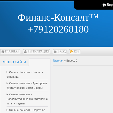
Вер
Финанс-Консалт™
+79120268180
ГЛАВНАЯ
РЕГИСТРАЦИЯ
ВХОД
RSS
Главная
»
Видео
:
0
МЕНЮ САЙТА
Финанс-Консалт - Главная
страница
Финанс-Консалт - Аутсорсинг
бухгалтерских услуг и цены
Финанс-Консалт -
Дополнительные бухгалтерские
услуги и цены
Финанс-Консалт - Обратная