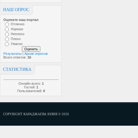
НАШ ОПРОС
Оцените наш портал
Отлично
Хорошо
Неплохо
Плохо
Ужасно
Результаты
|
Архив опросов
Всего ответов:
16
СТАТИСТИКА
Онлайн всего:
1
Гостей:
1
Пользователей:
0
COPYRIGHT КАРАДЖАЕВА ЮЛИЯ © 2026