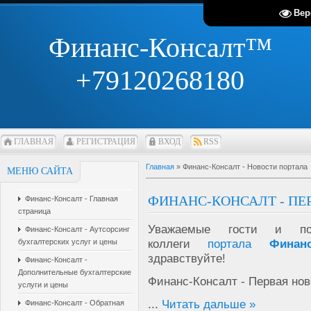
Вер
Финанс-Консалт™
+79120268180
ГЛАВНАЯ
РЕГИСТРАЦИЯ
ВХОД
RSS
Главная
»
Финанс-Консалт - Новости портала
МЕНЮ САЙТА
ФИНАНС-КОНСАЛТ - ПЕР
Финанс-Консалт - Главная
страница
Уважаемые гости и пол
Финанс-Консалт - Аутсорсинг
коллеги
портала
Финан
бухгалтерских услуг и цены
здравствуйте!
Финанс-Консалт -
Дополнительные бухгалтерские
Финанс-Консалт - Первая ново
услуги и цены
...
Читать дальше »
Финанс-Консалт - Обратная